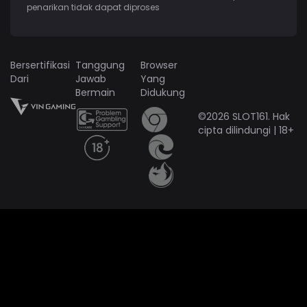
penarikan tidak dapat diproses
Bersertifikasi
Tanggung
Browser
Dari
Jawab
Yang
Bermain
Didukung
©2026 SLOT161. Hak
cipta dilindungi | 18+