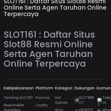
SLOT161 : Daftar Situs Slot88 Resmi
Online Serta Agen Taruhan Online
Terpercaya
SLOT161 : Daftar Situs
Slot88 Resmi Online
Serta Agen Taruhan
Online Terpercaya
Kebijaksanaan
Platform
Kategori
Dukungan
Komun
Tentang SLOT161
Promosi
Hot
SLOT161B
Tele
Games
OT
m
Responsible
Loyalty
Gambling
Slots
+6282171
Wha