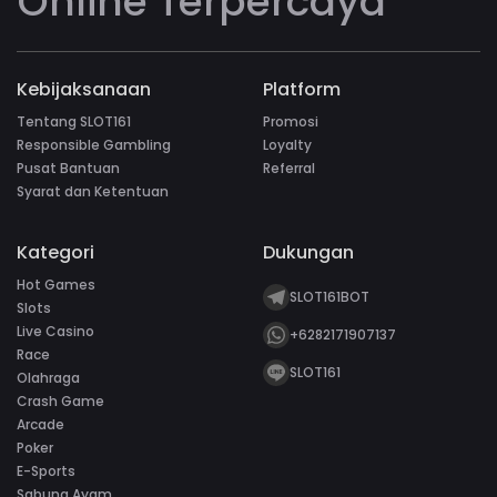
Online Terpercaya
Kebijaksanaan
Platform
Tentang SLOT161
Promosi
Responsible Gambling
Loyalty
Pusat Bantuan
Referral
Syarat dan Ketentuan
Kategori
Dukungan
Hot Games
SLOT161BOT
Slots
Live Casino
+6282171907137
Race
SLOT161
Olahraga
Crash Game
Arcade
Poker
E-Sports
Sabung Ayam